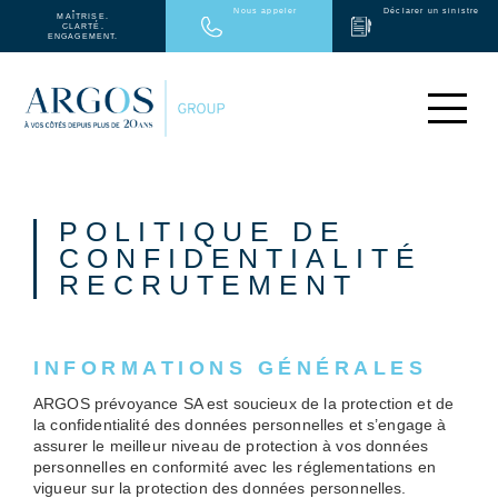
Nous appeler
Déclarer un sinistre
MAÎTRISE.
CLARTÉ.
ENGAGEMENT.
PARTICULIERS
ENTREPRISES
POLITIQUE DE
MÉDICAL
CONFIDENTIALITÉ
ARGOS GROUP
RECRUTEMENT
PARTENAIRES
NEWS
CONTACT
EN
INFORMATIONS GÉNÉRALES
ARGOS prévoyance SA est soucieux de la protection et de
la confidentialité des données personnelles et s’engage à
assurer le meilleur niveau de protection à vos données
personnelles en conformité avec les réglementations en
vigueur sur la protection des données personnelles.