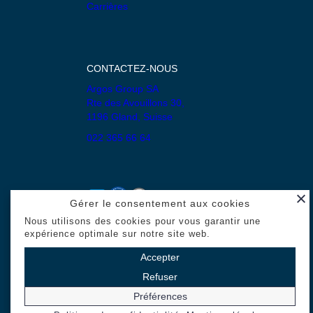
Carrières
CONTACTEZ-NOUS
Argos Group SA
Rte des Avouillons 30,
1196 Gland, Suisse
022 365 66 64
Gérer le consentement aux cookies
Nous utilisons des cookies pour vous garantir une
Mentions légales
expérience optimale sur notre site web.
Politique de confidentialité
Accepter
Refuser
Préférences
© 2025 Développé avec passion par l’
agence de communication Habefast