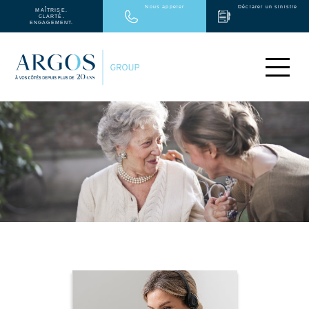
Nous appeler
Déclarer un sinistre
MAÎTRISE.
CLARTÉ.
ENGAGEMENT.
PARTICULIERS
ENTREPRISES
MÉDICAL
ARGOS GROUP
PARTENAIRES
NEWS
CONTACT
EN