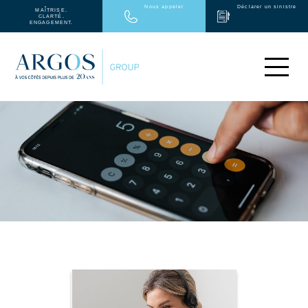
Nous appeler
Déclarer un sinistre
MAÎTRISE.
CLARTÉ.
ENGAGEMENT.
PARTICULIERS
ENTREPRISES
MÉDICAL
ARGOS GROUP
PARTENAIRES
NEWS
CONTACT
EN